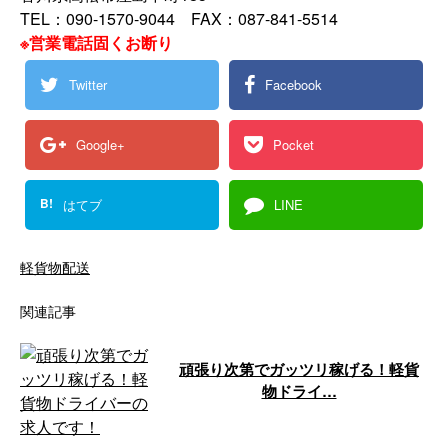
TEL：090-1570-9044 FAX：087-841-5514
※営業電話固くお断り
Twitter
Facebook
Google+
Pocket
B!
はてブ
LINE
軽貨物配送
関連記事
頑張り次第でガッツリ稼げる！軽貨
物ドライ…
香川県高松市の「大川物流サービ
ス」では、ただいま軽貨物の配送