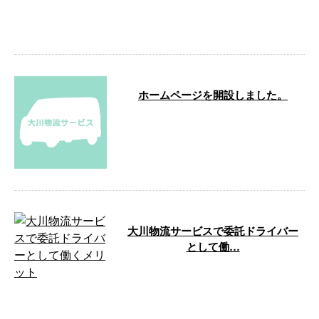
業務（宅配便）を担ってくださる
ドライバー …
ホームページを開設しました。
大川物流サービスでは、新たにホ
ームページを開設しました。 こ
れまで以上にお客さまにご満足い
ただけるサ …
大川物流サービスで委託ドライバー
として働…
大川物流サービスは香川県高松市
に拠点を置き、軽貨物運送の業務
を行っています。 この記事で
は、当社で委 …