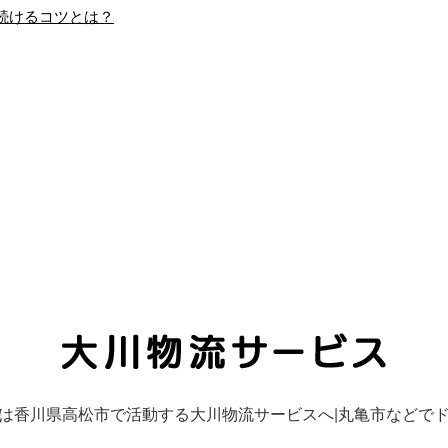
続けるコツとは？
人】軽貨物配送ドライ
ホームページを開設しまし
ーを積極採用中…
た。
気日増しに深まるこ
大川物流サービスで
頃、皆さまはいかが
は、新たにホームペー
過ごしでしょうか？
ジを開設しました。 こ
て、今回は弊社の求
れまで以上にお客さま
報をお届けいた …
にご満足いただけるサ
…
は香川県高松市で活動する大川物流サービスへ|丸亀市などで