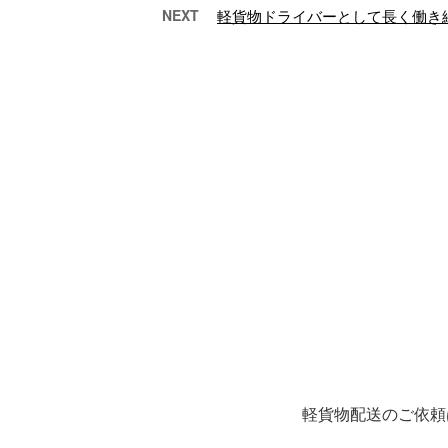
NEXT
軽貨物ドライバーとして長く働き
頑張り次第でガッツリ稼げ
【求
る！軽貨物ドライ…
バ
香川県高松市の「大川
寒
物流サービス」では、
の
ただいま軽貨物の配送
お
業務（宅配便）を担っ
さ
てくださるドライバー
人情
…
軽貨物配送のご依頼