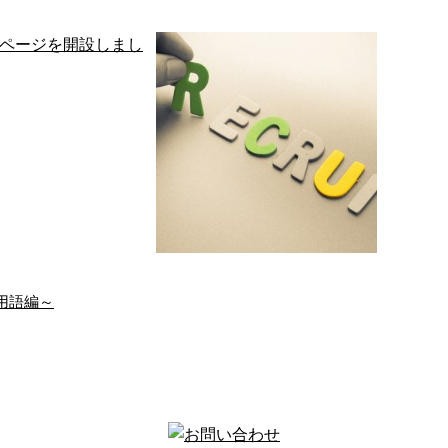
用語編～
ムページを開設しまし
【求人】軽貨物配送ドライ
た。
バーを積極採用中…
川物流サービスで
寒気日増しに深まるこ
、新たにホームペー
の頃、皆さまはいかが
開設しました。 こ
お過ごしでしょうか？