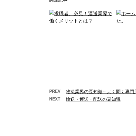
PREV
物流業界の豆知識～よく聞く専門
NEXT
輸送・運送・配送の豆知識
求職者、必見！運送業界で
ホー
働くメリットとは…
一般的に、運送業界は
大
「厳しい現場」「離職
は
率の高い仕事」のイメ
ジを